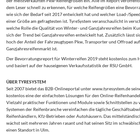
der meistverkauften Pkw-Reifengrößen ein. Alle im Report veröffentl
dem Leser schnell zu erkennen, für welche Reifengrößen eine Bevorrat
wie sich der Bedarf seit 2017 entwickelt hat und welcher Load-/Spee
einer Größe am gefragtesten ist. TyreSystem veranschaulicht in versc
welche Rolle die Qualität von Winter- und Ganzjahresreifen beim Ku
sich der Trend bei Ganzjahresreifen entwickelt hat. Zusätzlich lässt s
hoch der Anteil der Fahrzeugtypen Pkw, Transporter und Offroad au
Ganzjahresreifenmarkt ist.
Der Bevorratungsreport für Winterreifen 2019 steht kostenlos zum 
und basiert auf der hauseigenen Verkaufsstatistik der RSU GmbH.
ÜBER TYRESYSTEM
Seit 2007 bietet das B2B-Onlineportal unter www.tyresystem.de sei
kostenlos eine der einfachsten Lösungen für den Online-Reifenhande
Vielzahl praktischer Funktionen und Module sowie Schnittstellen zu 
Systemen der Reifenbranche vereinfachen die tägliche Geschäftsabw
Reifenhändlern, Kfz-Betrieben oder Autohäusern. Das mittelständi
wächst seit mehreren Jahren rasant und hat seinen Sitz im schwäbisc
einen Standort in Ulm.