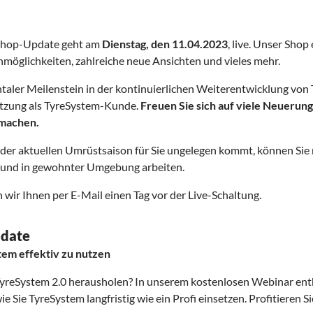
Shop-Update geht am
Dienstag, den 11.04.2023
, live. Unser Shop
hmöglichkeiten, zahlreiche neue Ansichten und vieles mehr.
entaler Meilenstein in der kontinuierlichen Weiterentwicklung von
Nutzung als TyreSystem-Kunde.
Freuen Sie sich auf viele Neuerun
 machen.
 der aktuellen Umrüstsaison für Sie ungelegen kommt, können Sie
und in gewohnter Umgebung arbeiten.
wir Ihnen per E-Mail einen Tag vor der Live-Schaltung.
date
tem effektiv zu nutzen
reSystem 2.0 herausholen? In unserem kostenlosen Webinar enthü
ie Sie TyreSystem langfristig wie ein Profi einsetzen. Profitiere