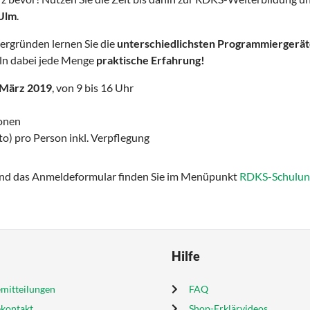
 Ulm
.
ergründen lernen Sie die
unterschiedlichsten Programmiergeräte
n dabei jede Menge
praktische Erfahrung!
 März 2019
, von 9 bis 16 Uhr
onen
 pro Person inkl. Verpflegung
und das Anmeldeformular finden Sie im Menüpunkt
RDKS-Schulun
Hilfe
mitteilungen
FAQ
ekontakt
Shop-Erklärvideos