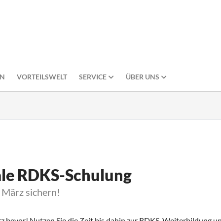
EN
VORTEILSWELT
SERVICE
ÜBER UNS
le RDKS-Schulung
. März sichern!
z bevor! Nutzen Sie die Zeit bis dahin zur RDKS-Weiterbildung und