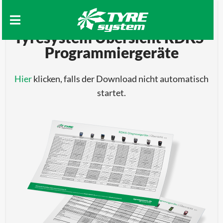
Download
Tyresystem Übersicht RDKS-
Programmiergeräte
ANMELDEN
Üb
An
Pr
Se
un
Hier
klicken, falls der Download nicht automatisch
KONTAKT
startet.
DEMO-
SHOP
UNVERBINDLICH
REGISTRIEREN
PRODUKTE
NEUIGKEITEN